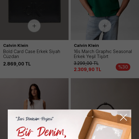
Calvin Klein
Calvin Klein
Bold Card Case Erkek Siyah
16s March Graphıc Seasonal
Cüzdan
Erkek Yeşil Tişört
3.299,00
TL
2.869,00
TL
%30
2.309,90
TL