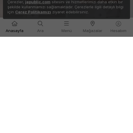
Çerezler,
jepublic.com
sitesini ve hizmetlerimizi daha etkin bir
şekilde kullanmamızı sağlamaktadır. Çerezlerle ilgili detaylı bilgi
için
Çerez Politikamızı
ziyaret edebilirsiniz.
Anasayfa
Ara
Menü
Mağazalar
Hesabım
Calvin Klein
Calvin Klein
Terry Logo Waıstband Track
Acıd Wash 20s Tee Erkek
Kadın Gri
Beyaz Tişört
Kapat
Filtre
5.749,00
TL
2.869,00
TL
CINSIYET
KATEGORI
Renk
Whatsapp İle Satış
Calvin Klein Tüm Ürünler
Beden
Calvin Klein tüm ürünler koleksiyonu, markanın zamansız
Whatsapp İle Arkadaşına Sor
tasarım anlayışını, kaliteli malzeme kullanımını ve modern
stilini bir arada sunar. Kadın, erkek ve unisex Calvin Klein