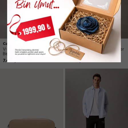
Calvin Klein
Calvin Klein
V- Denım Shıft Dress Kadın
Emblem Trıo Pebble Shoulder
Beyaz Elbise
Kadın Kahverengi Çanta
7.469,00
TL
8.619,00
TL